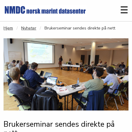
Gå til hovedinnhold
Me
☰
Hjem
Nyheter
Brukerseminar sendes direkte på nett
Brukerseminar sendes direkte på