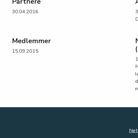
Partnere
30.04.2016
3
D
Medlemmer
15.09.2015
1
N
l
d
m
Net