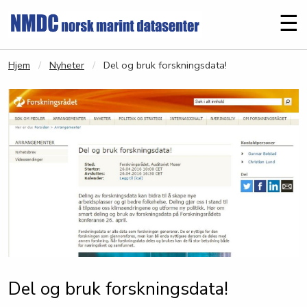
Gå til hovedinnhold
Me
☰
Hjem
Nyheter
Del og bruk forskningsdata!
Del og bruk forskningsdata!